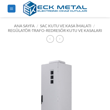
İçeriğe
atla
ANA SAYFA
/
SAC KUTU VE KASA İMALATI
/
REGÜLATÖR-TRAFO-REDRESÖR KUTU VE KASALARI