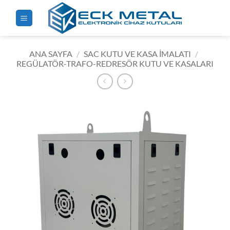
İçeriğe
atla
ANA SAYFA
/
SAC KUTU VE KASA İMALATI
/
REGÜLATÖR-TRAFO-REDRESÖR KUTU VE KASALARI