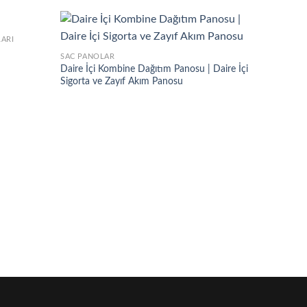
LARI
SAC PANOLAR
Daire İçi Kombine Dağıtım Panosu | Daire İçi
Sigorta ve Zayıf Akım Panosu
DUVAR TI
Trifaze 