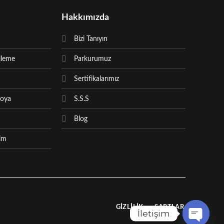
Hakkımızda
Bizi Tanıyın
lleme
Parkurumuz
Sertifikalarımız
Boya
S.S.S
Blog
sim
GIZLILIK
ŞARTLAR
İletişim