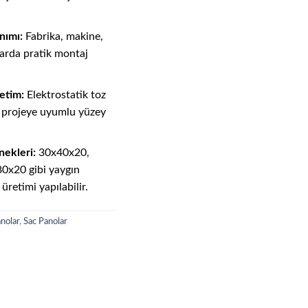
nımı:
Fabrika, makine,
larda pratik montaj
etim:
Elektrostatik toz
ve projeye uyumlu yüzey
nekleri:
30x40x20,
0x20 gibi yaygın
üretimi yapılabilir.
anolar
,
Sac Panolar