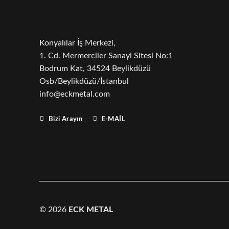
Konyalılar İş Merkezi,
1. Cd. Mermerciler Sanayi Sitesi No:1
Bodrum Kat, 34524 Beylikdüzü
Osb/Beylikdüzü/İstanbul
info@eckmetal.com
Bizi Arayın
E-MAIL
© 2026
ECK METAL