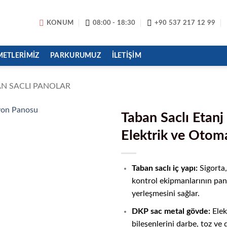
KONUM
08:00 - 18:30
+90 537 217 12 99
METLERIMIZ
PARKURUMUZ
İLETIŞIM
AN SACLI PANOLAR
Taban Saclı Etanj
Elektrik ve Oto
Taban saclı iç yapı:
Sigorta,
kontrol ekipmanlarının pan
yerleşmesini sağlar.
DKP sac metal gövde:
Elek
bileşenlerini darbe, toz ve d