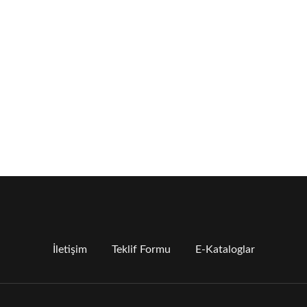
İletişim
Teklif Formu
E-Kataloglar