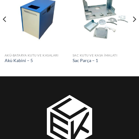
AKÜ-BATARYA KUTU VE KASALARI
SAC KUTU VE KASA İMALATI
Akü Kabini – 5
Sac Parça – 1